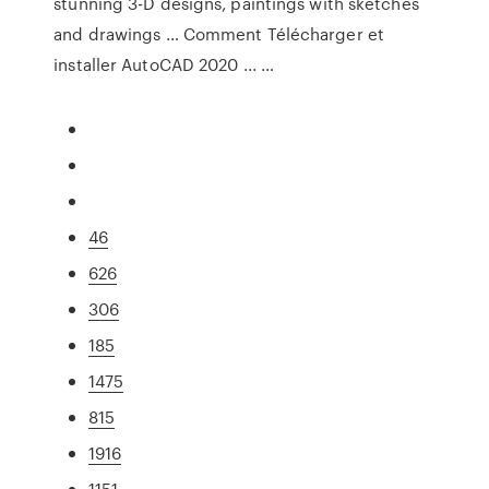
stunning 3-D designs, paintings with sketches
and drawings … Comment Télécharger et
installer AutoCAD 2020 ... …
46
626
306
185
1475
815
1916
1151